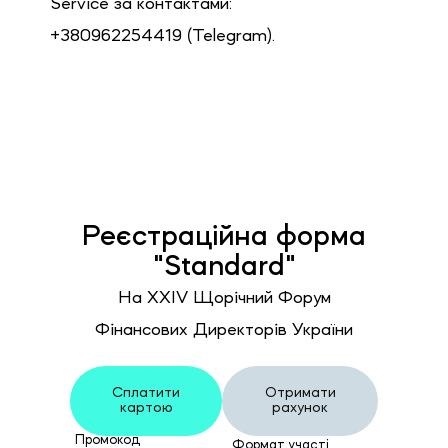
Service за контактами:
+380962254419 (Telegram).
Реєстраційна форма
"Standard"
На ХХIV Щорічний Форум
Фінансових Директорів України
Сплатити
Отримати
картою
рахунок
Промокод
Формат участі