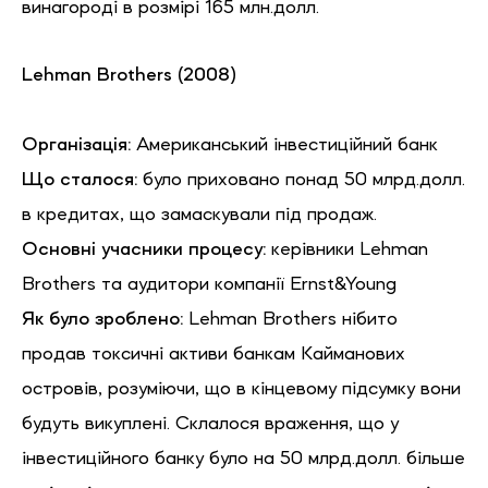
винагороді в розмірі 165 млн.долл.
Lehman
Brothers
(2008)
Організація:
Американський інвестиційний банк
Що сталося:
було приховано понад 50 млрд.долл.
в кредитах, що замаскували під продаж.
Основні учасники процесу:
керівники Lehman
Brothers та аудитори компанії Ernst&Young
Як було зроблено:
Lehman Brothers нібито
продав токсичні активи банкам Кайманових
островів, розуміючи, що в кінцевому підсумку вони
будуть викуплені. Склалося враження, що у
інвестиційного банку було на 50 млрд.долл. більше