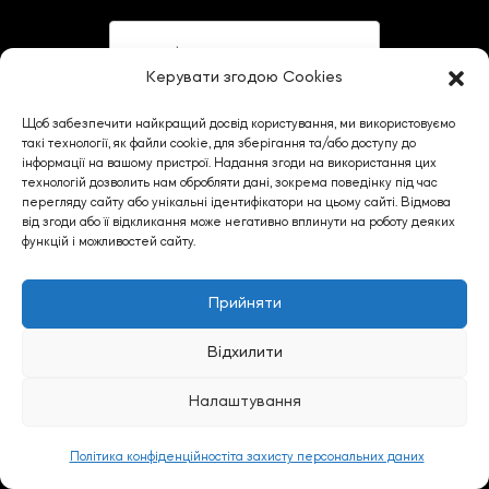
Телефон
Керувати згодою Cookies
Щоб забезпечити найкращий досвід користування, ми використовуємо
Ваш Email
такі технології, як файли cookie, для зберігання та/або доступу до
інформації на вашому пристрої. Надання згоди на використання цих
технологій дозволить нам обробляти дані, зокрема поведінку під час
перегляду сайту або унікальні ідентифікатори на цьому сайті. Відмова
від згоди або її відкликання може негативно вплинути на роботу деяких
функцій і можливостей сайту.
Ваше повідомлення
Прийняти
Відхилити
Налаштування
Політика конфіденційностіта захисту персональних даних
Надіслати