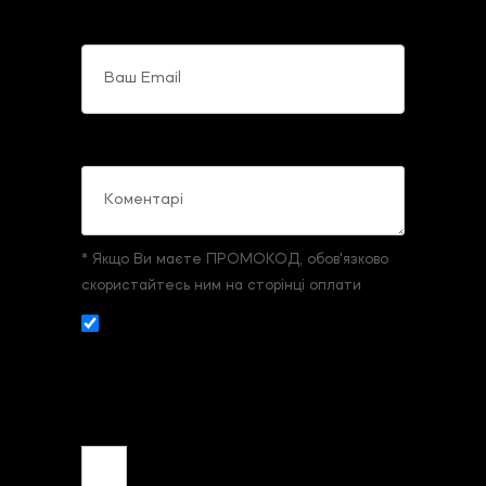
Ваш Email
Коментарі
* Якщо Ви маєте ПРОМОКОД, обов'язково
скористайтесь ним на сторінці оплати
Даю згоду на збір и обробку
персональних даних. З
умовами реєстрації
та оплати
ознайомлений та згоден.