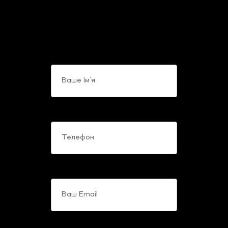
можете звернутися до
співробітників компанії з будь-
яких питань, що Вас цікавлять.
Ваше Ім’я
Телефон
Ваш Email