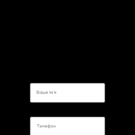
Стати спiкером
За допомогою форми
зворотнього зв’язку Ви
можете звернутися до
співробітників компанії з будь-
яких питань, що Вас цікавлять.
Ваше Ім’я
Телефон