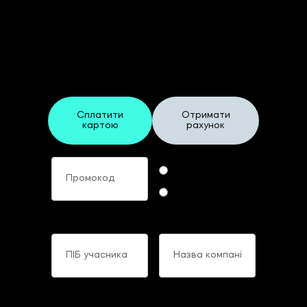
Реєстраційна форма
"Premium"
На ХХIV Щорічний Форум
Фінансових Директорів України
Сплатити
Отримати
картою
рахунок
Промокод
Формат участі
Online
Offline
ПІБ учасника
Назва компанії
Посада учасника
Телефон учасника