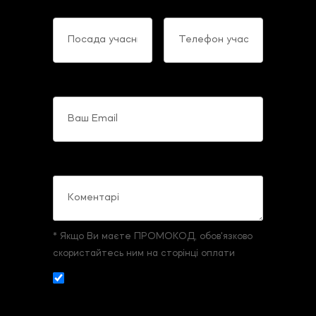
Посада учасника
Телефон учасника
Ваш Email
Коментарі
* Якщо Ви маєте ПРОМОКОД, обов'язково
скористайтесь ним на сторінці оплати
Даю згоду на збір и обробку
персональних даних. З
умовами реєстрації