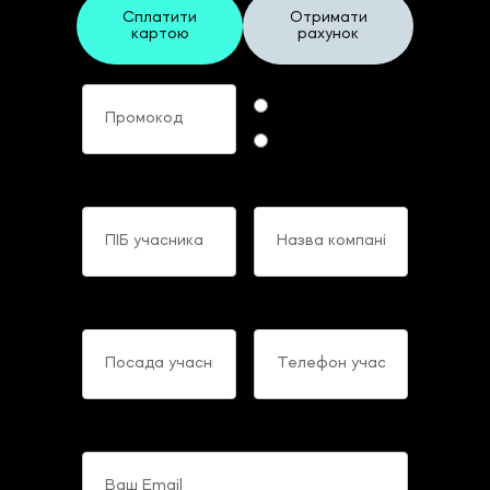
Сплатити
Отримати
картою
рахунок
Промокод
Формат участі
Online
Offline
ПІБ учасника
Назва компанії
Посада учасника
Телефон учасника
Ваш Email