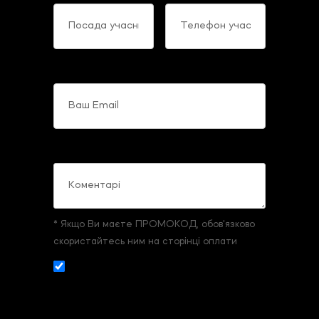
Ваш Email
Коментарі
* Якщо Ви маєте ПРОМОКОД, обов'язково
скористайтесь ним на сторінці оплати
Даю згоду на збір и обробку
персональних даних. З
умовами реєстрації
та оплати
ознайомлений та згоден.