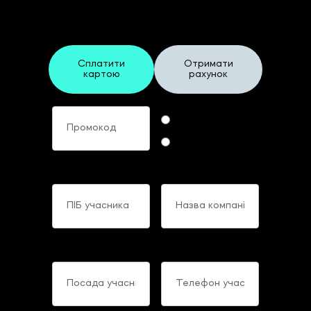
Фінансових Директорів України
Сплатити
Отримати
картою
рахунок
Промокод
Формат участі
Online
Offline
ПІБ учасника
Назва компанії
Посада учасника
Телефон учасника