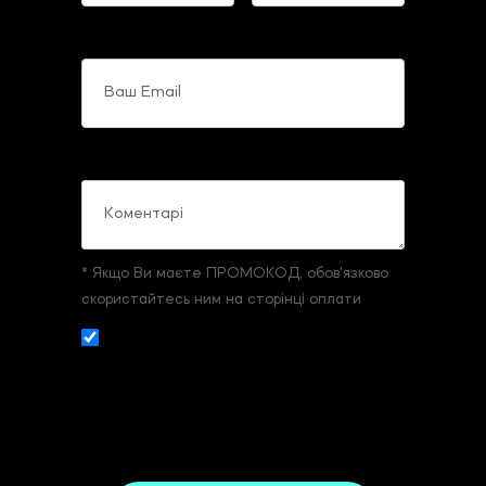
Ваш Email
Коментарі
* Якщо Ви маєте ПРОМОКОД, обов'язково
скористайтесь ним на сторінці оплати
Даю згоду на збір и обробку
персональних даних. З
умовами реєстрації
та оплати
ознайомлений та згоден.