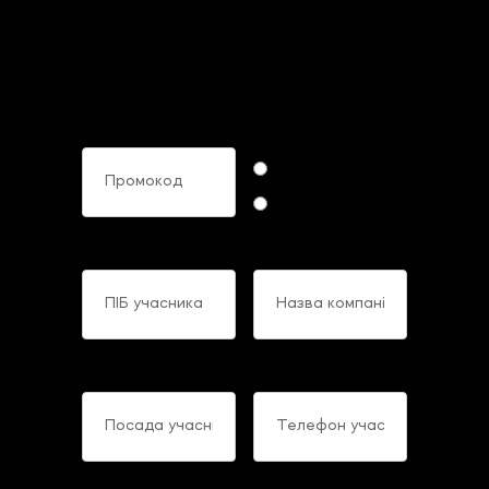
Придбати матеріали
На ХХII Щорічний Форум Фінансових
Директорів України
Промокод
Формат участі
Online
Offline
ПІБ учасника
Назва компанії
Посада учасника
Телефон учасника