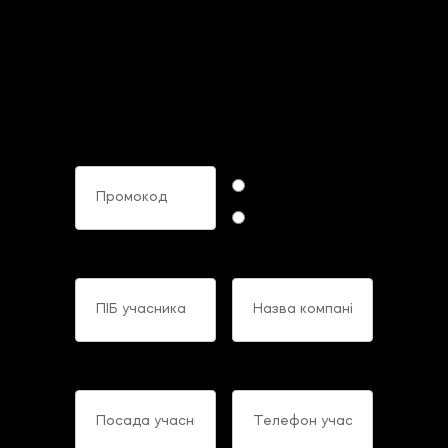
Brave CFO Gathering
2025
Заповніть, будь ласка, свої дані
нижче, щоб придбати матеріали.
Промокод
Формат участі
Online
Offline
ПІБ учасника
Назва компанії
Посада учасника
Телефон учасника