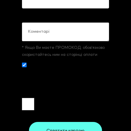
Коментарі
* Якщо Ви маєте ПРОМОКОД, обов'язково
скористайтесь ним на сторінці оплати
Даю згоду на збір и обробку
персональних даних. З
умовами реєстрації
та оплати
ознайомлений та згоден.
Сплатити картою