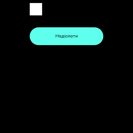
Надіслати
Зв'язатись з нами
За допомогою форми
зворотнього зв’язку Ви