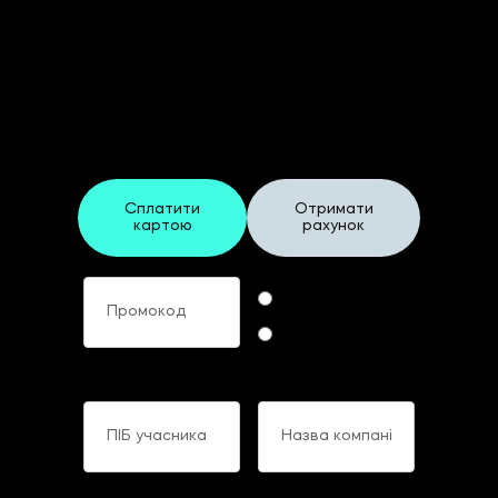
Реєстраційна форма
"Standard"
На ХХIV Щорічний Форум
Фінансових Директорів України
Сплатити
Отримати
картою
рахунок
Промокод
Формат участі
Online
Offline
ПІБ учасника
Назва компанії