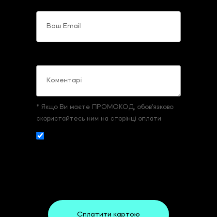
Ваш Email
Коментарі
* Якщо Ви маєте ПРОМОКОД, обов'язково
скористайтесь ним на сторінці оплати
Даю згоду на збір и обробку
персональних даних. З
умовами реєстрації
та оплати
ознайомлений та згоден.
Сплатити картою