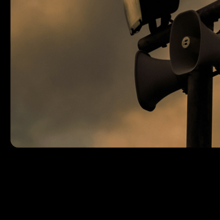
Останні роки українські компанії розвиваються в
умовах економічної кризи та глобальної ринкової
нестабільності. Однак найсильніші з них
знаходять можливості для розвитку, зростання