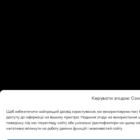
Керувати згодою Coo
Щоб забезпечити найкращий досвід користування, ми використовуємо такі тех
доступу до інформації на вашому пристрої. Надання згоди на використання ц
поведінку під час перегляду сайту або унікальні ідентифікатори на цьому сай
негативно вплинути на роботу деяких функцій і можливостей сайту.