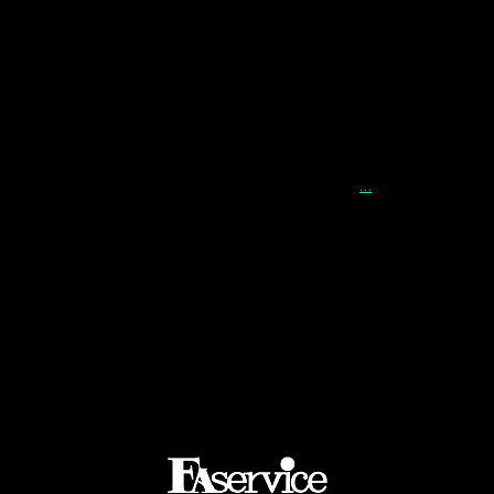
бізнесу та впровадження сучасних інноваційних
технологій. Лідери таких компаній щорічно
збираються на одній сцені, щоб обмінятися
успішними кейсами та обговорити найважливіші
теми CFO як в глобальному, так і в українському
економічному ландшафті. Можливість
…