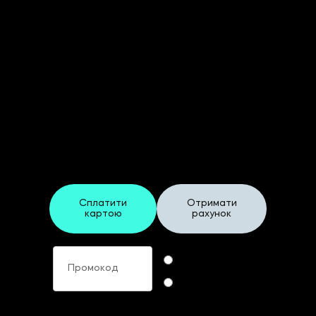
Реєстраційна форма
"Virtual"
На ХХIV Щорічний Форум
Фінансових Директорів України
Сплатити
Отримати
картою
рахунок
Промокод
Формат участі
Online
Offline
ПІБ учасника
Назва компанії