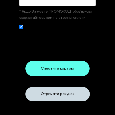
* Якщо Ви маєте ПРОМОКОД, обов'язково
скористайтесь ним на сторінці оплати
Даю згоду на збір и обробку
персональних даних. З
умовами реєстрації
та оплати
ознайомлений та згоден.
Сплатити картою
Або
Отримати рахунок