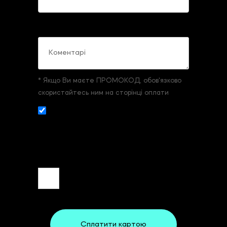
Коментарі
* Якщо Ви маєте ПРОМОКОД, обов'язково
скористайтесь ним на сторінці оплати
Даю згоду на збір и обробку
персональних даних. З
умовами реєстрації
та оплати
ознайомлений та згоден.
Сплатити картою