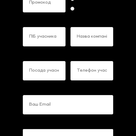
Offline
ПІБ учасника
Назва компанії
Посада учасника
Телефон учасника
Ваш Email
Коментарі