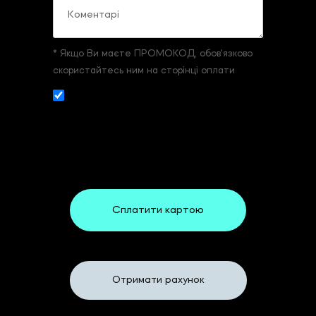
* Якщо Ви маєте ПРОМОКОД, обов'язково
скористайтесь ним на сторінці оплати
Даю згоду на збір и обробку
персональних даних. З
умовами реєстрації
та оплати
ознайомлений та згоден.
Сплатити картою
Або
Отримати рахунок