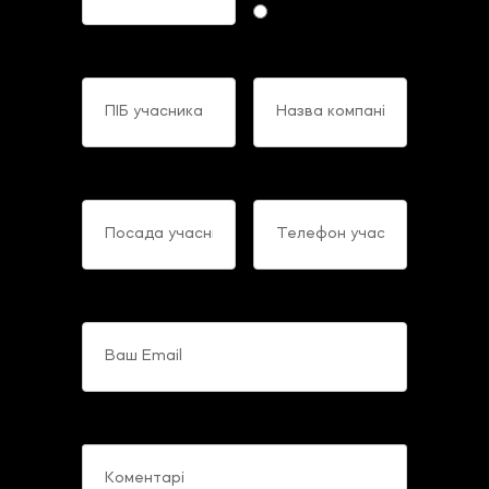
Offline
ПІБ учасника
Назва компанії
Посада учасника
Телефон учасника
Ваш Email
Коментарі