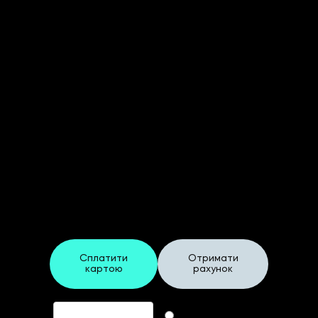
Реєстраційна форма
"Business"
На ХХIV Щорічний Форум
Фінансових Директорів України
Сплатити
Отримати
картою
рахунок
Промокод
Формат участі
Online