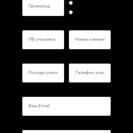
Online
Offline
ПІБ учасника
Назва компанії
Посада учасника
Телефон учасника
Ваш Email
Коментарі