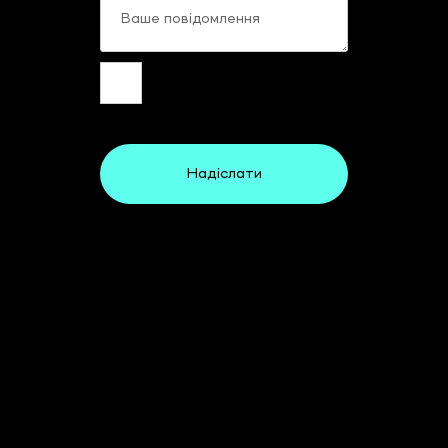
Надіслати
Стати спонсором