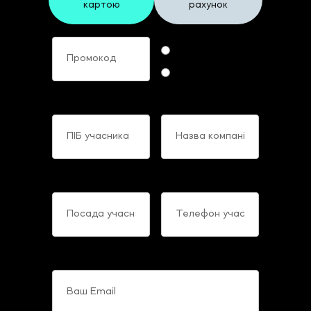
картою
рахунок
Промокод
Формат участі
Online
Offline
ПІБ учасника
Назва компанії
Посада учасника
Телефон учасника
Ваш Email