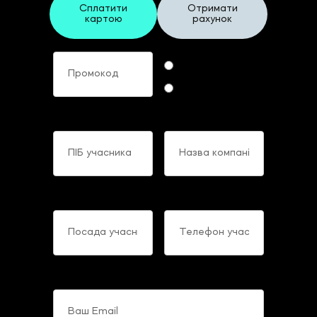
Сплатити
Отримати
картою
рахунок
Промокод
Формат участі
Online
Offline
ПІБ учасника
Назва компанії
Посада учасника
Телефон учасника
Ваш Email