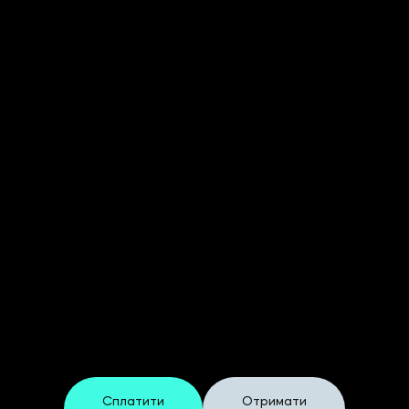
Реєстраційна форма
"Premium"
На ХХIV Щорічний Форум
Фінансових Директорів України
Сплатити
Отримати