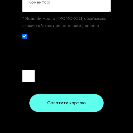
* Якщо Ви маєте ПРОМОКОД, обов'язково
скористайтесь ним на сторінці оплати
Даю згоду на збір и обробку
персональних даних. З
умовами реєстрації
та оплати
ознайомлений та згоден.
Сплатити картою