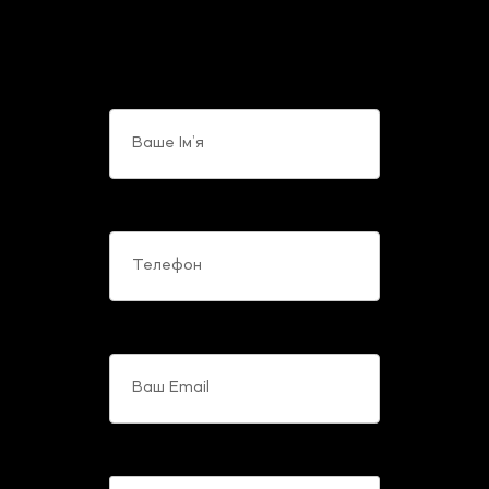
співробітників компанії з будь-
яких питань, що Вас цікавлять.
Ваше Ім’я
Телефон
Ваш Email
Ваше повідомлення