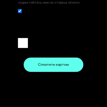
скористайтесь ним на сторінці оплати
Даю згоду на збір и обробку
персональних даних. З
умовами реєстрації
та оплати
ознайомлений та згоден.
Сплатити картою