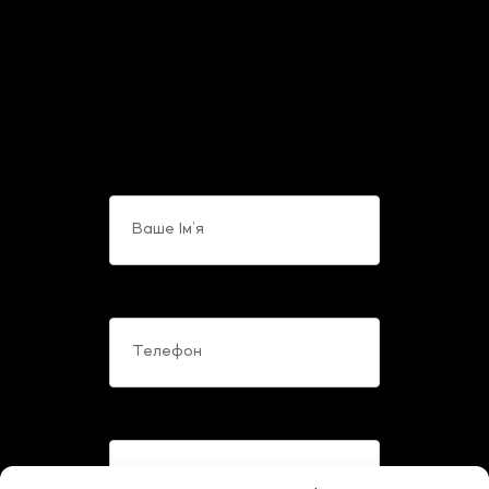
За допомогою форми
зворотнього зв’язку Ви
можете звернутися до
співробітників компанії з будь-
яких питань, що Вас цікавлять.
Ваше Ім’я
Телефон
Ваш Email