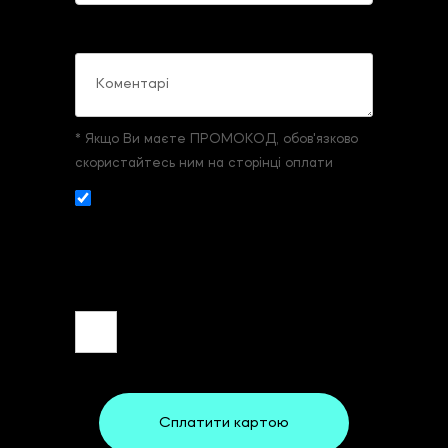
Коментарі
* Якщо Ви маєте ПРОМОКОД, обов'язково
скористайтесь ним на сторінці оплати
Даю згоду на збір и обробку
персональних даних. З
умовами реєстрації
та оплати
ознайомлений та згоден.
Сплатити картою