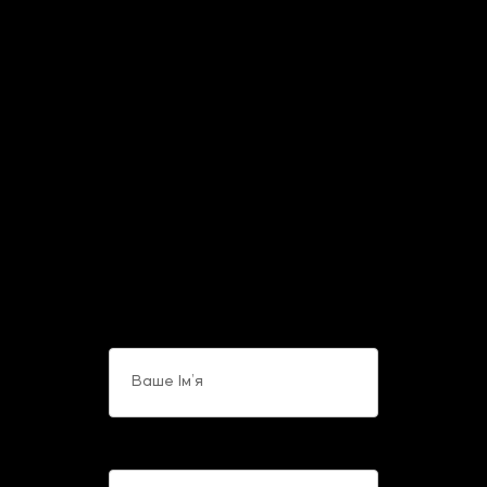
Стати партнером
За допомогою форми
зворотнього зв’язку Ви
можете звернутися до
співробітників компанії з будь-
яких питань, що Вас цікавлять.
Ваше Ім’я
Телефон