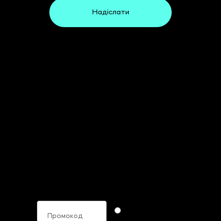
Надіслати
Придбати матеріали
На ХХII Щорічний Форум Фінансових
Директорів України
Промокод
Формат участі
Online