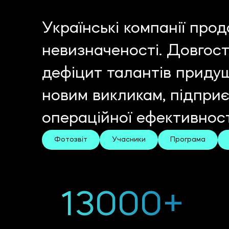
Українські компанії про
невизначеності. Довгост
дефіцит талантів приду
новим викликам, підприє
операційної ефективност
Фотозвіт
Учасники
Програма
13000+