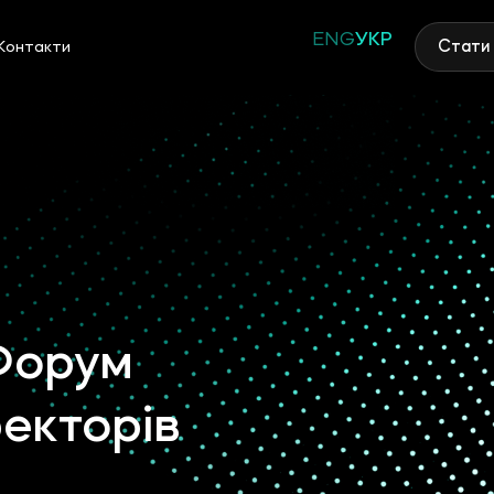
ENG
УКР
Стати
Контакти
Форум
екторів