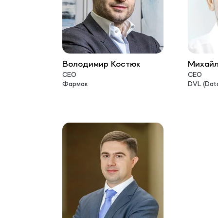
Володимир Костюк
Михай
СЕО
СЕО
Фармак
DVL (Data