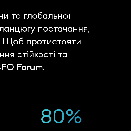
ни та глобальної
 ланцюгу постачання,
ь. Щоб протистояти
ня стійкості та
CFO Forum.
80%