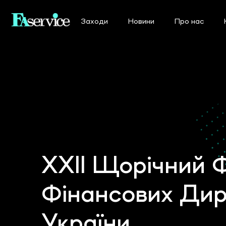
Заходи
Новини
Про нас
XXII Щорічний 
Фінансових Дир
України