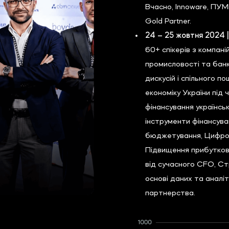
Вчасно, Innoware, ПУМ
Gold Partner.
24 – 25 жовтня 2024 
60+ спікерів з компані
промисловості та банк
дискусій і спільного п
економіку України під 
фінансування українськ
інструменти фінансува
бюджетування, Цифров
Підвищення прибутково
від сучасного CFO, Ст
основі даних та аналі
партнерства.