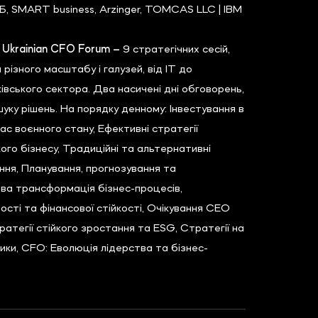
Б, SMART business, Arzinger, TOMCAS LLC | IBM
| Ukrainian CFO Forum –
9 стратегічних сесій,
й різного масштабу і галузей, від IT до
івського сектора. Два насичені дні обговорень,
ошуку рішень. На порядку денному: Інвестування в
час воєнного стану, Ефективні стратегії
ого бізнесу, Традиційні та альтернативні
ння, Планування, прогнозування та
а трансформація бізнес-процесів,
сті та фінансової стійкості, Очікування CEO
ратегії стійкого зростання та ESG, Стратегії на
тики, CFO: Еволюція лідерства та бізнес-