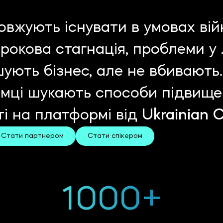
довжують існувати в умовах вій
рокова стагнація, проблеми у
шують бізнес, але не вбивают
мці шукають способи підвищен
і на платформі від
Ukrainian 
Стати партнером
Стати спiкером
1000+